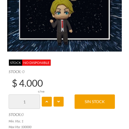
STOCK
NO DISPONIBLE
STOCK:
0
$ 4.000
c/iva
SIN STOCK
STOCK:
0
Min. Vta.: 1
Max Vta: 100000