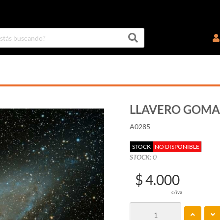
LLAVERO GOMA 
A0285
STOCK
NO DISPONIBLE
STOCK:
0
$ 4.000
c/iva