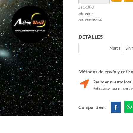
STOCK:
0
Min. Vta.: 1
Max Vta: 100000
DETALLES
Marca
Sin
Métodos de envío y retir
Retiro en nuestro local
Retira tu compra en nuestro
Compartí en: