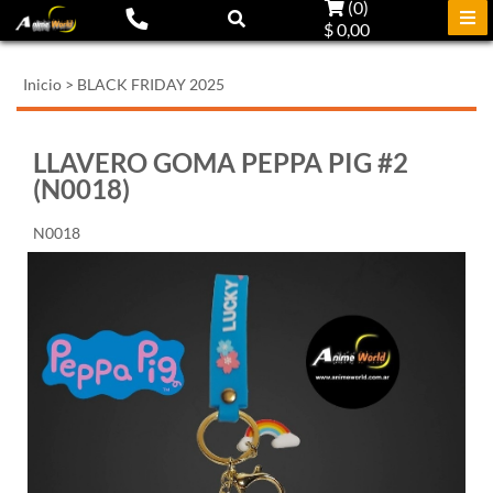
(
0
)
$ 0,00
Inicio
>
BLACK FRIDAY 2025
LLAVERO GOMA PEPPA PIG #2
(N0018)
N0018