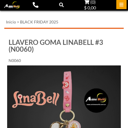
(
0
)
$ 0,00
Inicio
>
BLACK FRIDAY 2025
LLAVERO GOMA LINABELL #3
(N0060)
N0060