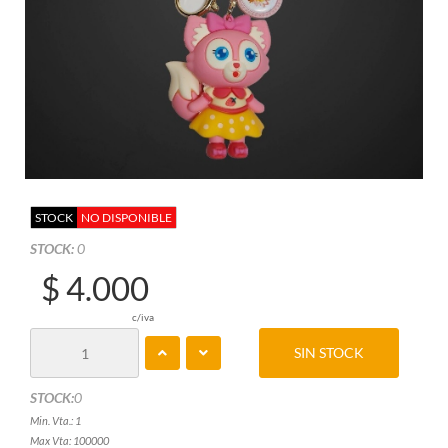
STOCK
NO DISPONIBLE
STOCK:
0
$ 4.000
c/iva
SIN STOCK
STOCK:
0
Min. Vta.: 1
Max Vta: 100000