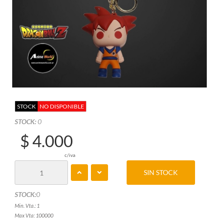
STOCK
NO DISPONIBLE
STOCK:
0
$ 4.000
c/iva
SIN STOCK
STOCK:
0
Min. Vta.: 1
Max Vta: 100000