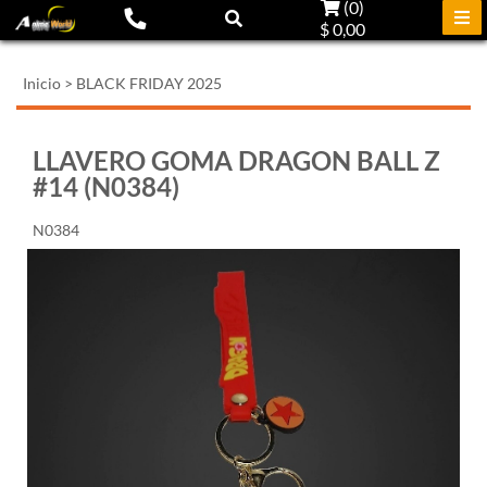
(
0
)
$ 0,00
Inicio
>
BLACK FRIDAY 2025
LLAVERO GOMA DRAGON BALL Z
#14 (N0384)
N0384