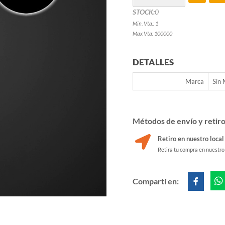
STOCK:
0
Min. Vta.: 1
Max Vta: 100000
DETALLES
Marca
Sin
Métodos de envío y retir
Retiro en nuestro local
Retira tu compra en nuestro
Compartí en: