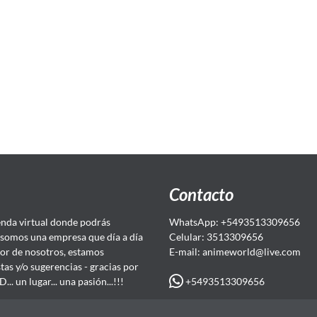
Contacto
da virtual donde podrás
WhatsApp: +5493513309656
somos una empresa que día a día
Celular: 3513309656
or de nosotros, estamos
E-mail: animeworld
@live.com
as y/o sugerencias - gracias por
+5493513309656
 un lugar... una pasión...!!!