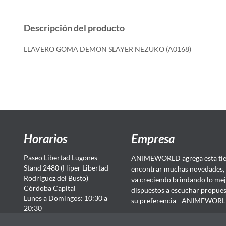
Descripción del producto
LLAVERO GOMA DEMON SLAYER NEZUKO (A0168)
Horarios
Empresa
Paseo Libertad Lugones
ANIMEWORLD agrega esta tien
Stand 2480 (Hiper Libertad
encontrar muchas novedades, 
Rodriguez del Busto)
va creciendo brindando lo mej
Córdoba Capital
dispuestos a escuchar propuest
Lunes a Domingos: 10:30 a
su preferencia - ANIMEWORLD...
20:30