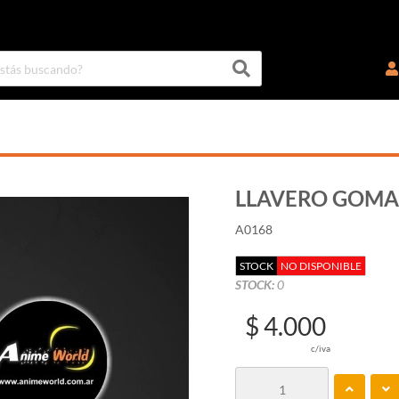
LLAVERO GOMA
A0168
STOCK
NO DISPONIBLE
STOCK:
0
$ 4.000
c/iva