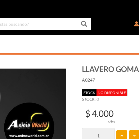
LLAVERO GOMA 
A0247
STOCK
NO DISPONIBLE
STOCK:
0
$ 4.000
c/iva