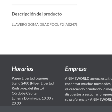
Descripción del producto
LLAVERO GOMA DEADPOOL #2 (A0247)
Horarios
Empresa
Paseo Libertad Lugones
ANIMEWORLD agrega esta tien
Stand 2480 (Hiper Libertad
encontrar muchas novedades, 
Rodriguez del Busto)
va creciendo brindando lo mej
Córdoba Capital
dispuestos a escuchar propuest
Lunes a Domingos: 10:30 a
su preferencia - ANIMEWORLD...
20:30