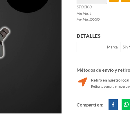
STOCK:
0
Min. Vta.: 1
Max Vta: 100000
DETALLES
Marca
Sin
Métodos de envío y retir
Retiro en nuestro local
Retira tu compra en nuestro
Compartí en: