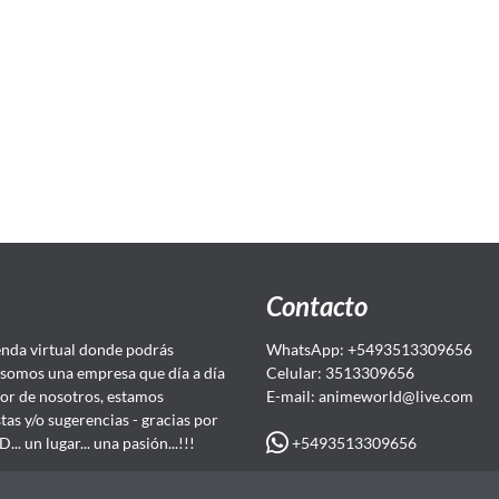
Contacto
da virtual donde podrás
WhatsApp: +5493513309656
somos una empresa que día a día
Celular: 3513309656
or de nosotros, estamos
E-mail: animeworld
@live.com
as y/o sugerencias - gracias por
+5493513309656
 un lugar... una pasión...!!!