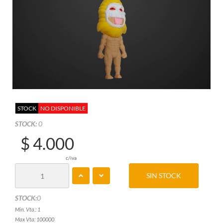
STOCK
NO DISPONIBLE
STOCK:
0
$ 4.000
c/iva
SIN STOCK
STOCK:
0
Min. Vta.: 1
Max Vta: 100000