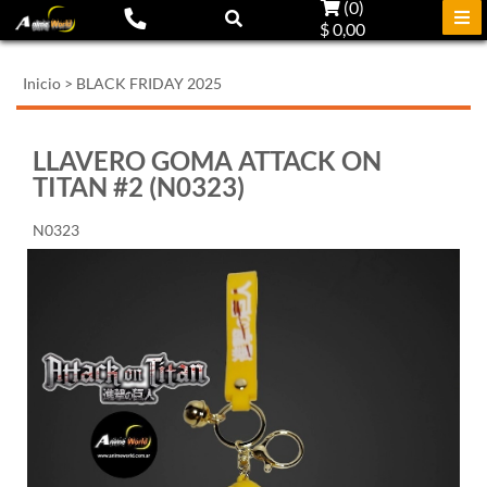
(
0
)
$ 0,00
Inicio
>
BLACK FRIDAY 2025
LLAVERO GOMA ATTACK ON
TITAN #2 (N0323)
N0323