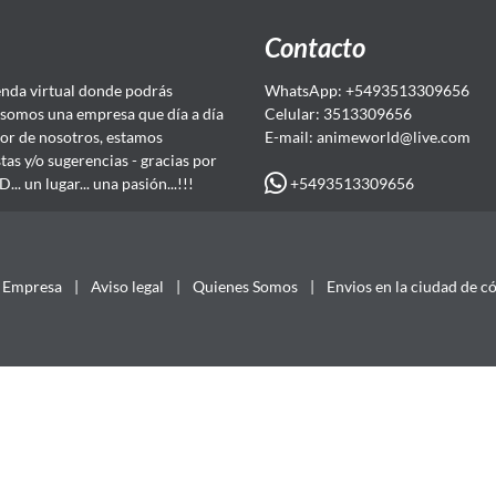
Contacto
da virtual donde podrás
WhatsApp: +5493513309656
somos una empresa que día a día
Celular: 3513309656
or de nosotros, estamos
E-mail: animeworld
@live.com
as y/o sugerencias - gracias por
+5493513309656
 un lugar... una pasión...!!!
Empresa
|
Aviso legal
|
Quienes Somos
|
Envios en la ciudad de c