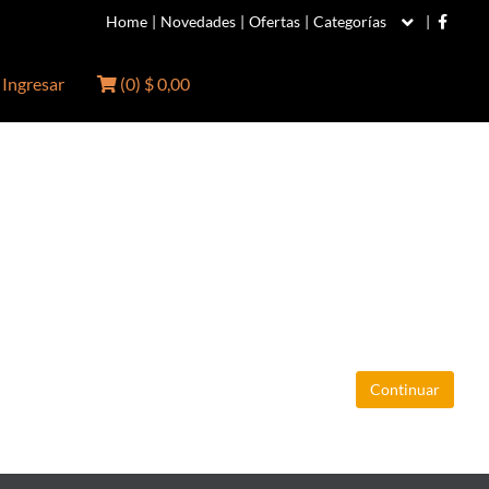
Home
|
Novedades
|
Ofertas
|
Categorías
|
Ingresar
(
0
)
$ 0,00
Continuar