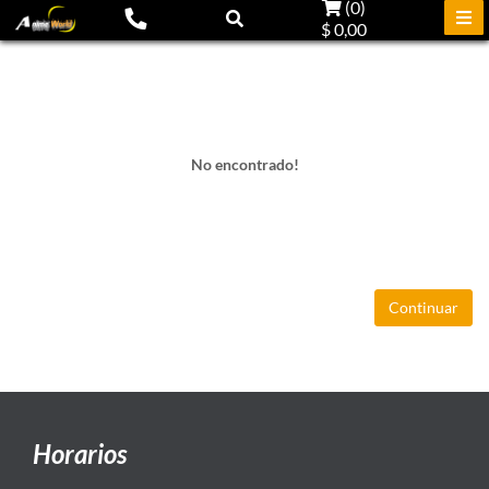
(
0
)
$ 0,00
No encontrado!
Continuar
Horarios