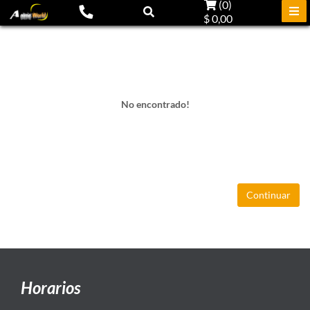
(
0
)
$ 0,00
No encontrado!
Continuar
Horarios