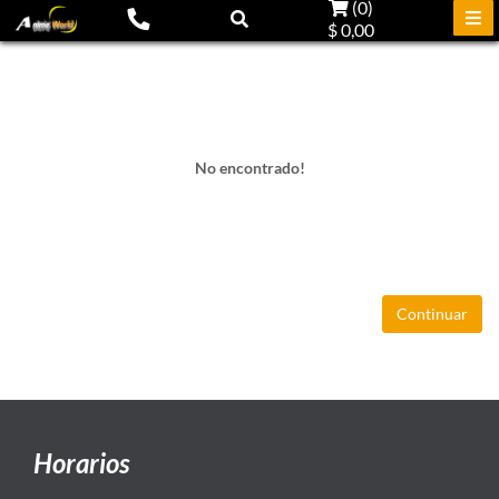
(
0
)
$ 0,00
No encontrado!
Continuar
Horarios