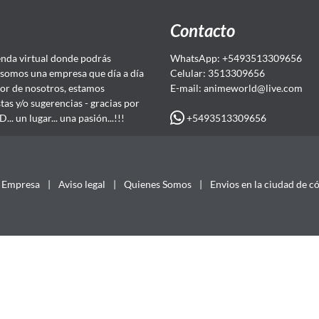
Contacto
da virtual donde podrás
WhatsApp: +5493513309656
somos una empresa que día a día
Celular: 3513309656
or de nosotros, estamos
E-mail: animeworld
@live.com
as y/o sugerencias - gracias por
+5493513309656
 un lugar... una pasión...!!!
Empresa
|
Aviso legal
|
Quienes Somos
|
Envios en la ciudad de c