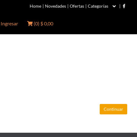
Home
|
Novedades
|
Ofertas
|
Categorías
|
Ingresar
(
0
)
$ 0,00
Continuar