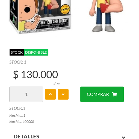
STOCK
DISPONIBLE
STOCK:
1
$ 130.000
c/iva
COMPRAR
STOCK:
1
Min. Vta.: 1
Max Vta: 100000
DETALLES