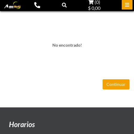
(
0
)
$ 0,00
No encontrado!
Continuar
Horarios