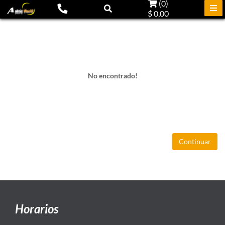
(
0
)
$ 0,00
No encontrado!
Continuar
Horarios