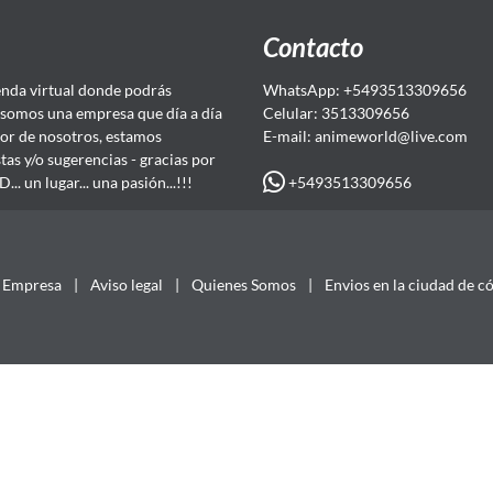
Contacto
da virtual donde podrás
WhatsApp: +5493513309656
somos una empresa que día a día
Celular: 3513309656
or de nosotros, estamos
E-mail: animeworld
@live.com
as y/o sugerencias - gracias por
+5493513309656
 un lugar... una pasión...!!!
Empresa
|
Aviso legal
|
Quienes Somos
|
Envios en la ciudad de c