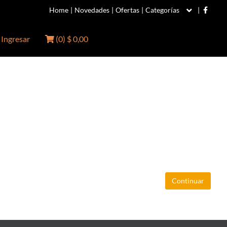
Home
|
Novedades
|
Ofertas
|
Categorías
|
Ingresar
(
0
)
$ 0,00
Continuar