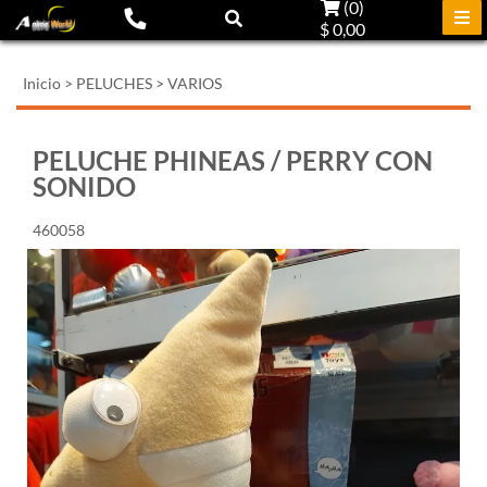
(
0
)
$ 0,00
Inicio
>
PELUCHES
>
VARIOS
PELUCHE PHINEAS / PERRY CON
SONIDO
460058