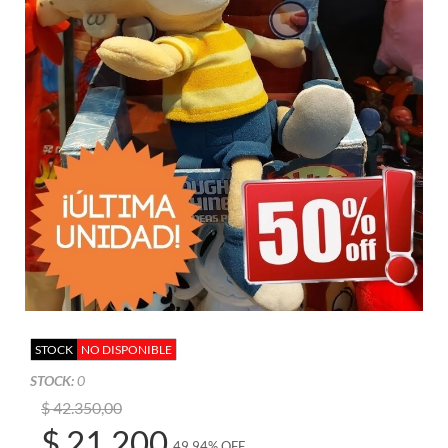
STOCK
NO DISPONIBLE
STOCK:
0
$ 42.350,00
$ 21.200
49,94% OFF