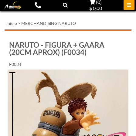
(
0
)
$ 0,00
Inicio
>
MERCHANDISING NARUTO
NARUTO - FIGURA + GAARA
(20CM APROX) (F0034)
F0034