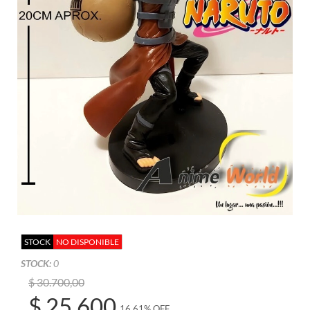
STOCK
NO DISPONIBLE
STOCK:
0
$ 30.700,00
$ 25.600
16,61% OFF