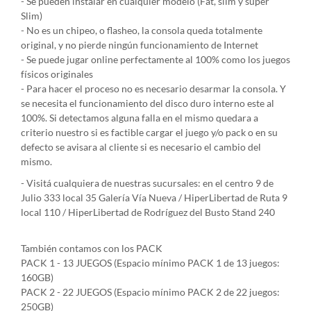
- Se pueden instalar en cualquier modelo (Fat, slim y super
Slim)
- No es un chipeo, o flasheo, la consola queda totalmente
original, y no pierde ningún funcionamiento de Internet
- Se puede jugar online perfectamente al 100% como los juegos
físicos originales
- Para hacer el proceso no es necesario desarmar la consola. Y
se necesita el funcionamiento del disco duro interno este al
100%. Si detectamos alguna falla en el mismo quedara a
criterio nuestro si es factible cargar el juego y/o pack o en su
defecto se avisara al cliente si es necesario el cambio del
mismo.
- Visitá cualquiera de nuestras sucursales: en el centro 9 de
Julio 333 local 35 Galería Vía Nueva / HiperLibertad de Ruta 9
local 110 / HiperLibertad de Rodríguez del Busto Stand 240
También contamos con los PACK
PACK 1 - 13 JUEGOS (Espacio mínimo PACK 1 de 13 juegos:
160GB)
PACK 2 - 22 JUEGOS (Espacio mínimo PACK 2 de 22 juegos:
250GB)