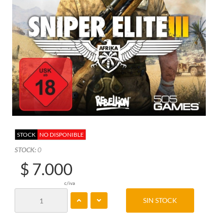
STOCK
NO DISPONIBLE
STOCK:
0
$ 7.000
c/iva
SIN STOCK