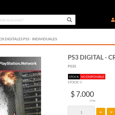
OS DIGITALES PS3 - INDIVIDUALES
PS3 DIGITAL - C
P035
STOCK
NO DISPONIBLE
STOCK:
0
$ 7.000
c/iva