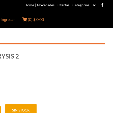
Home
|
Novedades
|
Ofertas
|
Categorías
|
Ingresar
(
0
)
$ 0,00
RYSIS 2
SIN STOCK