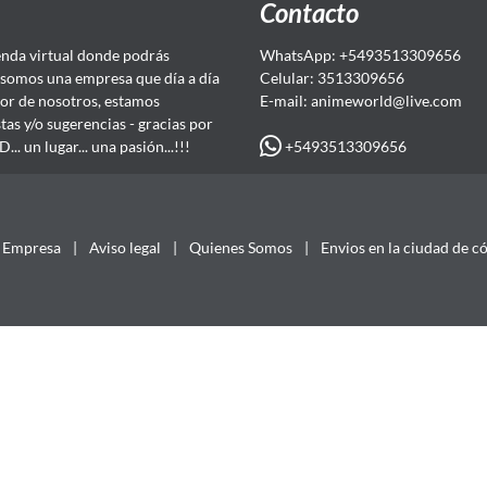
Contacto
da virtual donde podrás
WhatsApp: +5493513309656
somos una empresa que día a día
Celular: 3513309656
or de nosotros, estamos
E-mail: animeworld
@live.com
as y/o sugerencias - gracias por
+5493513309656
 un lugar... una pasión...!!!
Empresa
|
Aviso legal
|
Quienes Somos
|
Envios en la ciudad de c