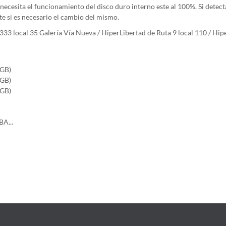
 necesita el funcionamiento del disco duro interno este al 100%. Si detect
ente si es necesario el cambio del mismo.
io 333 local 35 Galería Vía Nueva / HiperLibertad de Ruta 9 local 110 / H
0GB)
0GB)
0GB)
A...