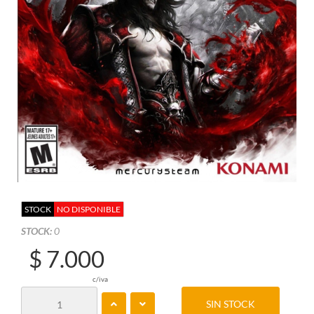
STOCK
NO DISPONIBLE
STOCK:
0
$ 7.000
c/iva
SIN STOCK